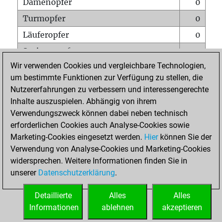
Damenopfer
0
Turmopfer
0
Läuferopfer
0
Springeropfer
0
Wir verwenden Cookies und vergleichbare Technologien,
Bauernopfer
0
um bestimmte Funktionen zur Verfügung zu stellen, die
Matt auf vollem Brett
0
Nutzererfahrungen zu verbessern und interessengerechte
Bauer setzt Matt
0
Inhalte auszuspielen. Abhängig von ihrem
Verwendungszweck können dabei neben technisch
Erstickte Matts
0
erforderlichen Cookies auch Analyse-Cookies sowie
Unterverwandlungen
0
Marketing-Cookies eingesetzt werden.
Hier
können Sie der
Verwendung von Analyse-Cookies und Marketing-Cookies
Türme auf der siebten
0
widersprechen. Weitere Informationen finden Sie in
unserer
Datenschutzerklärung
.
STARTSEITE
Detaillierte
Alles
Alles
Informationen
ablehnen
akzeptieren