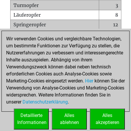
Turmopfer
3
Läuferopfer
8
Springeropfer
12
Bauernopfer
10
Wir verwenden Cookies und vergleichbare Technologien,
Matt auf vollem Brett
0
um bestimmte Funktionen zur Verfügung zu stellen, die
Nutzererfahrungen zu verbessern und interessengerechte
Bauer setzt Matt
0
Inhalte auszuspielen. Abhängig von ihrem
Erstickte Matts
0
Verwendungszweck können dabei neben technisch
Unterverwandlungen
0
erforderlichen Cookies auch Analyse-Cookies sowie
Marketing-Cookies eingesetzt werden.
Hier
können Sie der
Türme auf der siebten
3
Verwendung von Analyse-Cookies und Marketing-Cookies
widersprechen. Weitere Informationen finden Sie in
unserer
Datenschutzerklärung
.
STARTSEITE
Detaillierte
Alles
Alles
Informationen
ablehnen
akzeptieren