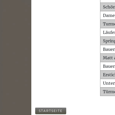
Schön
Dame
Turm
Läufe
Sprin
Bauer
Matt 
Bauer
Ersti
Unte
Türme
STARTSEITE