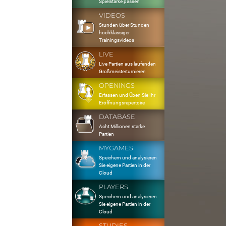
Spielstärke passen
VIDEOS
Stunden über Stunden
hochklassiger
Trainingsvideos
LIVE
Live Partien aus laufenden
Großmeisterturnieren
OPENINGS
Erfassen und Üben Sie Ihr
Eröffnungsrepertoire
DATABASE
Acht Millionen starke
Partien
MYGAMES
Speichern und analysieren
Sie eigene Partien in der
Cloud
PLAYERS
Speichern und analysieren
Sie eigene Partien in der
Cloud
STUDIES