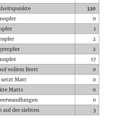
heitspunkte
330
nopfer
0
opfer
1
ropfer
2
geropfer
2
nopfer
17
auf vollem Brett
0
 setzt Matt
0
ckte Matts
0
rverwandlungen
0
 auf der siebten
3