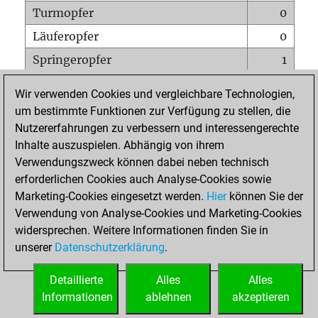
Turmopfer
0
Läuferopfer
0
Springeropfer
1
Bauernopfer
0
Wir verwenden Cookies und vergleichbare Technologien,
Matt auf vollem Brett
0
um bestimmte Funktionen zur Verfügung zu stellen, die
Nutzererfahrungen zu verbessern und interessengerechte
Bauer setzt Matt
0
Inhalte auszuspielen. Abhängig von ihrem
Erstickte Matts
0
Verwendungszweck können dabei neben technisch
Unterverwandlungen
0
erforderlichen Cookies auch Analyse-Cookies sowie
Marketing-Cookies eingesetzt werden.
Hier
können Sie der
Türme auf der siebten
0
Verwendung von Analyse-Cookies und Marketing-Cookies
widersprechen. Weitere Informationen finden Sie in
unserer
Datenschutzerklärung
.
STARTSEITE
Detaillierte
Alles
Alles
Informationen
ablehnen
akzeptieren