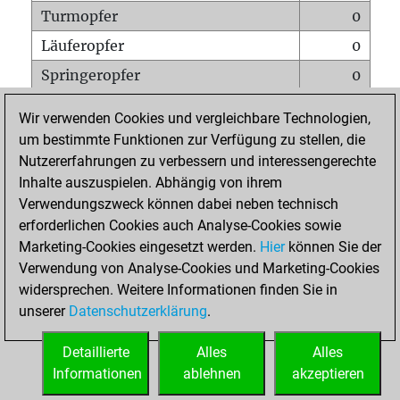
Turmopfer
0
Läuferopfer
0
Springeropfer
0
Bauernopfer
0
Wir verwenden Cookies und vergleichbare Technologien,
Matt auf vollem Brett
0
um bestimmte Funktionen zur Verfügung zu stellen, die
Nutzererfahrungen zu verbessern und interessengerechte
Bauer setzt Matt
0
Inhalte auszuspielen. Abhängig von ihrem
Erstickte Matts
0
Verwendungszweck können dabei neben technisch
Unterverwandlungen
0
erforderlichen Cookies auch Analyse-Cookies sowie
Marketing-Cookies eingesetzt werden.
Hier
können Sie der
Türme auf der siebten
0
Verwendung von Analyse-Cookies und Marketing-Cookies
widersprechen. Weitere Informationen finden Sie in
unserer
Datenschutzerklärung
.
STARTSEITE
Detaillierte
Alles
Alles
Informationen
ablehnen
akzeptieren