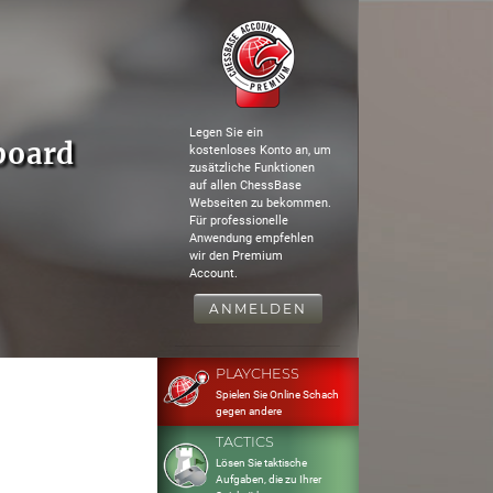
Legen Sie ein
board
kostenloses Konto an, um
zusätzliche Funktionen
auf allen ChessBase
Webseiten zu bekommen.
Für professionelle
Anwendung empfehlen
wir den Premium
Account.
ANMELDEN
PLAYCHESS
Spielen Sie Online Schach
gegen andere
TACTICS
Lösen Sie taktische
Aufgaben, die zu Ihrer