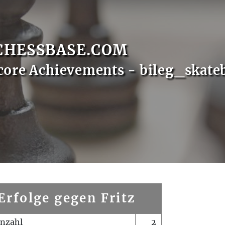
CHESSBASE.COM
core Achievements - bileg_skate
Erfolge gegen Fritz
enzahl
2