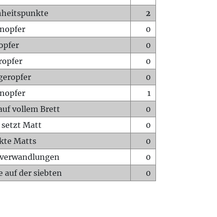
heitspunkte
2
nopfer
0
opfer
0
ropfer
0
geropfer
0
nopfer
1
auf vollem Brett
0
 setzt Matt
0
ckte Matts
0
rverwandlungen
0
 auf der siebten
0