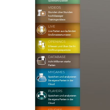
Spielstärke passen
VIDEOS
Stunden über Stunden
hochklassiger
Trainingsvideos
LIVE
Live Partien aus laufenden
Großmeisterturnieren
OPENINGS
Erfassen und Üben Sie Ihr
Eröffnungsrepertoire
DATABASE
Acht Millionen starke
Partien
MYGAMES
Speichern und analysieren
Sie eigene Partien in der
Cloud
PLAYERS
Speichern und analysieren
Sie eigene Partien in der
Cloud
STUDIES