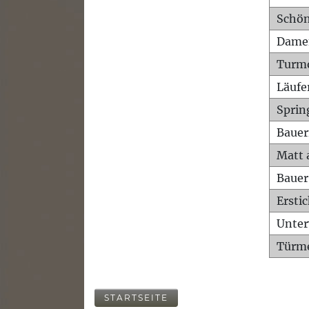
Schön
Dame
Turm
Läufe
Sprin
Bauer
Matt 
Bauer
Ersti
Unte
Türme
STARTSEITE