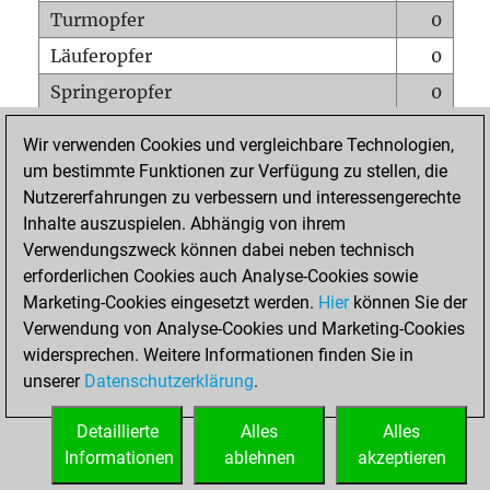
Turmopfer
0
Läuferopfer
0
Springeropfer
0
Bauernopfer
0
Wir verwenden Cookies und vergleichbare Technologien,
Matt auf vollem Brett
0
um bestimmte Funktionen zur Verfügung zu stellen, die
Nutzererfahrungen zu verbessern und interessengerechte
Bauer setzt Matt
0
Inhalte auszuspielen. Abhängig von ihrem
Erstickte Matts
0
Verwendungszweck können dabei neben technisch
Unterverwandlungen
0
erforderlichen Cookies auch Analyse-Cookies sowie
Marketing-Cookies eingesetzt werden.
Hier
können Sie der
Türme auf der siebten
0
Verwendung von Analyse-Cookies und Marketing-Cookies
widersprechen. Weitere Informationen finden Sie in
unserer
Datenschutzerklärung
.
STARTSEITE
Detaillierte
Alles
Alles
Informationen
ablehnen
akzeptieren