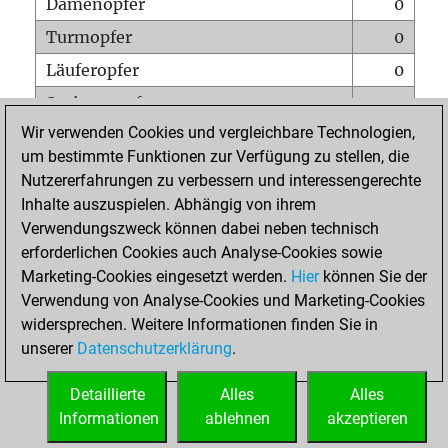
Damenopfer
0
Turmopfer
0
Läuferopfer
0
Springeropfer
0
Wir verwenden Cookies und vergleichbare Technologien,
Bauernopfer
1
um bestimmte Funktionen zur Verfügung zu stellen, die
Matt auf vollem Brett
0
Nutzererfahrungen zu verbessern und interessengerechte
Bauer setzt Matt
0
Inhalte auszuspielen. Abhängig von ihrem
Verwendungszweck können dabei neben technisch
Erstickte Matts
0
erforderlichen Cookies auch Analyse-Cookies sowie
Unterverwandlungen
0
Marketing-Cookies eingesetzt werden.
Hier
können Sie der
Verwendung von Analyse-Cookies und Marketing-Cookies
Türme auf der siebten
0
widersprechen. Weitere Informationen finden Sie in
unserer
Datenschutzerklärung
.
STARTSEITE
Detaillierte
Alles
Alles
Informationen
ablehnen
akzeptieren