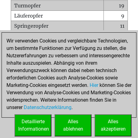
Turmopfer
19
Läuferopfer
9
Springeropfer
11
Bauernopfer
34
Wir verwenden Cookies und vergleichbare Technologien,
Matt auf vollem Brett
0
um bestimmte Funktionen zur Verfügung zu stellen, die
Nutzererfahrungen zu verbessern und interessengerechte
Bauer setzt Matt
0
Inhalte auszuspielen. Abhängig von ihrem
Erstickte Matts
0
Verwendungszweck können dabei neben technisch
Unterverwandlungen
0
erforderlichen Cookies auch Analyse-Cookies sowie
Marketing-Cookies eingesetzt werden.
Hier
können Sie der
Türme auf der siebten
2
Verwendung von Analyse-Cookies und Marketing-Cookies
widersprechen. Weitere Informationen finden Sie in
unserer
Datenschutzerklärung
.
STARTSEITE
Detaillierte
Alles
Alles
Informationen
ablehnen
akzeptieren