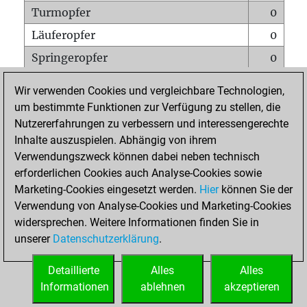
Turmopfer
0
Läuferopfer
0
Springeropfer
0
Bauernopfer
0
Wir verwenden Cookies und vergleichbare Technologien,
Matt auf vollem Brett
0
um bestimmte Funktionen zur Verfügung zu stellen, die
Nutzererfahrungen zu verbessern und interessengerechte
Bauer setzt Matt
0
Inhalte auszuspielen. Abhängig von ihrem
Erstickte Matts
0
Verwendungszweck können dabei neben technisch
Unterverwandlungen
0
erforderlichen Cookies auch Analyse-Cookies sowie
Marketing-Cookies eingesetzt werden.
Hier
können Sie der
Türme auf der siebten
0
Verwendung von Analyse-Cookies und Marketing-Cookies
widersprechen. Weitere Informationen finden Sie in
unserer
Datenschutzerklärung
.
STARTSEITE
Detaillierte
Alles
Alles
Informationen
ablehnen
akzeptieren