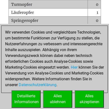
Turmopfer
0
Läuferopfer
1
Springeropfer
0
Bauernopfer
1
Wir verwenden Cookies und vergleichbare Technologien,
Matt auf vollem Brett
0
um bestimmte Funktionen zur Verfügung zu stellen, die
Nutzererfahrungen zu verbessern und interessengerechte
Bauer setzt Matt
0
Inhalte auszuspielen. Abhängig von ihrem
Erstickte Matts
0
Verwendungszweck können dabei neben technisch
Unterverwandlungen
0
erforderlichen Cookies auch Analyse-Cookies sowie
Marketing-Cookies eingesetzt werden.
Hier
können Sie der
Türme auf der siebten
0
Verwendung von Analyse-Cookies und Marketing-Cookies
widersprechen. Weitere Informationen finden Sie in
unserer
Datenschutzerklärung
.
STARTSEITE
Detaillierte
Alles
Alles
Informationen
ablehnen
akzeptieren