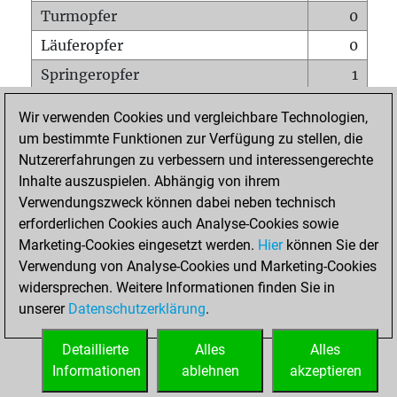
Turmopfer
0
Läuferopfer
0
Springeropfer
1
Bauernopfer
2
Wir verwenden Cookies und vergleichbare Technologien,
Matt auf vollem Brett
0
um bestimmte Funktionen zur Verfügung zu stellen, die
Nutzererfahrungen zu verbessern und interessengerechte
Bauer setzt Matt
0
Inhalte auszuspielen. Abhängig von ihrem
Erstickte Matts
0
Verwendungszweck können dabei neben technisch
Unterverwandlungen
0
erforderlichen Cookies auch Analyse-Cookies sowie
Marketing-Cookies eingesetzt werden.
Hier
können Sie der
Türme auf der siebten
0
Verwendung von Analyse-Cookies und Marketing-Cookies
widersprechen. Weitere Informationen finden Sie in
unserer
Datenschutzerklärung
.
STARTSEITE
Detaillierte
Alles
Alles
Informationen
ablehnen
akzeptieren