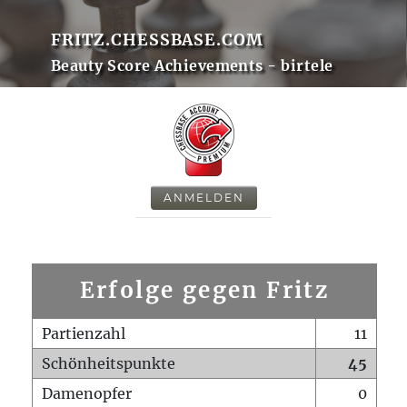
FRITZ.CHESSBASE.COM
Beauty Score Achievements - birtele
ANMELDEN
Erfolge gegen Fritz
Partienzahl
11
Schönheitspunkte
45
Damenopfer
0