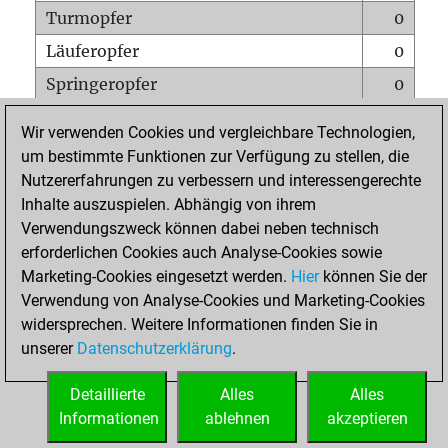
Turmopfer
0
Läuferopfer
0
Springeropfer
0
Bauernopfer
0
Wir verwenden Cookies und vergleichbare Technologien,
Matt auf vollem Brett
0
um bestimmte Funktionen zur Verfügung zu stellen, die
Nutzererfahrungen zu verbessern und interessengerechte
Bauer setzt Matt
0
Inhalte auszuspielen. Abhängig von ihrem
Erstickte Matts
0
Verwendungszweck können dabei neben technisch
Unterverwandlungen
0
erforderlichen Cookies auch Analyse-Cookies sowie
Marketing-Cookies eingesetzt werden.
Hier
können Sie der
Türme auf der siebten
0
Verwendung von Analyse-Cookies und Marketing-Cookies
widersprechen. Weitere Informationen finden Sie in
unserer
Datenschutzerklärung
.
STARTSEITE
Detaillierte
Alles
Alles
Informationen
ablehnen
akzeptieren