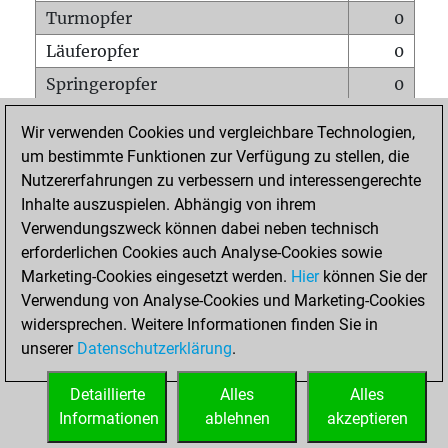
Turmopfer
0
Läuferopfer
0
Springeropfer
0
Bauernopfer
0
Wir verwenden Cookies und vergleichbare Technologien,
Matt auf vollem Brett
0
um bestimmte Funktionen zur Verfügung zu stellen, die
Nutzererfahrungen zu verbessern und interessengerechte
Bauer setzt Matt
0
Inhalte auszuspielen. Abhängig von ihrem
Erstickte Matts
0
Verwendungszweck können dabei neben technisch
Unterverwandlungen
0
erforderlichen Cookies auch Analyse-Cookies sowie
Marketing-Cookies eingesetzt werden.
Hier
können Sie der
Türme auf der siebten
0
Verwendung von Analyse-Cookies und Marketing-Cookies
widersprechen. Weitere Informationen finden Sie in
unserer
Datenschutzerklärung
.
STARTSEITE
Detaillierte
Alles
Alles
Informationen
ablehnen
akzeptieren