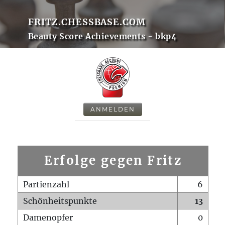
FRITZ.CHESSBASE.COM
Beauty Score Achievements - bkp4
ANMELDEN
Erfolge gegen Fritz
Partienzahl
6
Schönheitspunkte
13
Damenopfer
0