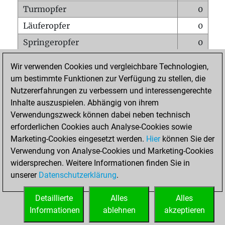
Turmopfer
0
Läuferopfer
0
Springeropfer
0
Bauernopfer
0
Wir verwenden Cookies und vergleichbare Technologien,
Matt auf vollem Brett
0
um bestimmte Funktionen zur Verfügung zu stellen, die
Nutzererfahrungen zu verbessern und interessengerechte
Bauer setzt Matt
0
Inhalte auszuspielen. Abhängig von ihrem
Erstickte Matts
0
Verwendungszweck können dabei neben technisch
Unterverwandlungen
0
erforderlichen Cookies auch Analyse-Cookies sowie
Marketing-Cookies eingesetzt werden.
Hier
können Sie der
Türme auf der siebten
0
Verwendung von Analyse-Cookies und Marketing-Cookies
widersprechen. Weitere Informationen finden Sie in
unserer
Datenschutzerklärung
.
STARTSEITE
Detaillierte
Alles
Alles
Informationen
ablehnen
akzeptieren