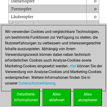
Damenopfer
0
Turmopfer
0
Läuferopfer
0
Springeropfer
0
Wir verwenden Cookies und vergleichbare Technologien,
Bauernopfer
0
um bestimmte Funktionen zur Verfügung zu stellen, die
Matt auf vollem Brett
0
Nutzererfahrungen zu verbessern und interessengerechte
Bauer setzt Matt
0
Inhalte auszuspielen. Abhängig von ihrem
Verwendungszweck können dabei neben technisch
Erstickte Matts
0
erforderlichen Cookies auch Analyse-Cookies sowie
Unterverwandlungen
0
Marketing-Cookies eingesetzt werden.
Hier
können Sie der
Verwendung von Analyse-Cookies und Marketing-Cookies
Türme auf der siebten
0
widersprechen. Weitere Informationen finden Sie in
unserer
Datenschutzerklärung
.
STARTSEITE
Detaillierte
Alles
Alles
Informationen
ablehnen
akzeptieren