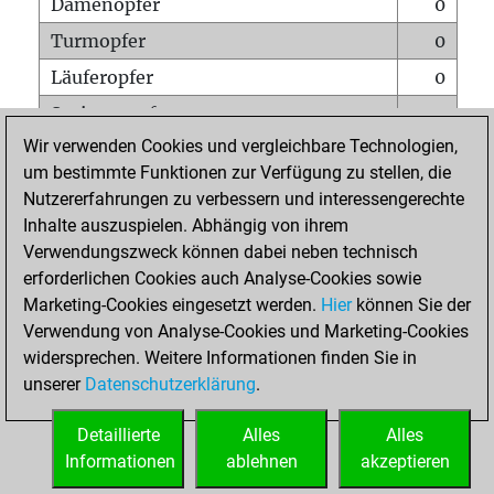
Damenopfer
0
Turmopfer
0
Läuferopfer
0
Springeropfer
0
Wir verwenden Cookies und vergleichbare Technologien,
Bauernopfer
0
um bestimmte Funktionen zur Verfügung zu stellen, die
Matt auf vollem Brett
0
Nutzererfahrungen zu verbessern und interessengerechte
Bauer setzt Matt
0
Inhalte auszuspielen. Abhängig von ihrem
Verwendungszweck können dabei neben technisch
Erstickte Matts
0
erforderlichen Cookies auch Analyse-Cookies sowie
Unterverwandlungen
0
Marketing-Cookies eingesetzt werden.
Hier
können Sie der
Verwendung von Analyse-Cookies und Marketing-Cookies
Türme auf der siebten
0
widersprechen. Weitere Informationen finden Sie in
unserer
Datenschutzerklärung
.
STARTSEITE
Detaillierte
Alles
Alles
Informationen
ablehnen
akzeptieren