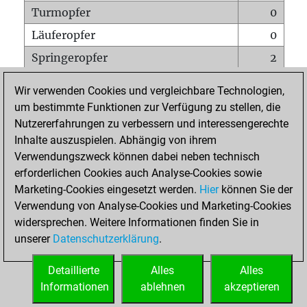
Turmopfer
0
Läuferopfer
0
Springeropfer
2
Bauernopfer
3
Wir verwenden Cookies und vergleichbare Technologien,
Matt auf vollem Brett
0
um bestimmte Funktionen zur Verfügung zu stellen, die
Nutzererfahrungen zu verbessern und interessengerechte
Bauer setzt Matt
0
Inhalte auszuspielen. Abhängig von ihrem
Erstickte Matts
0
Verwendungszweck können dabei neben technisch
Unterverwandlungen
0
erforderlichen Cookies auch Analyse-Cookies sowie
Marketing-Cookies eingesetzt werden.
Hier
können Sie der
Türme auf der siebten
0
Verwendung von Analyse-Cookies und Marketing-Cookies
widersprechen. Weitere Informationen finden Sie in
unserer
Datenschutzerklärung
.
STARTSEITE
Detaillierte
Alles
Alles
Informationen
ablehnen
akzeptieren