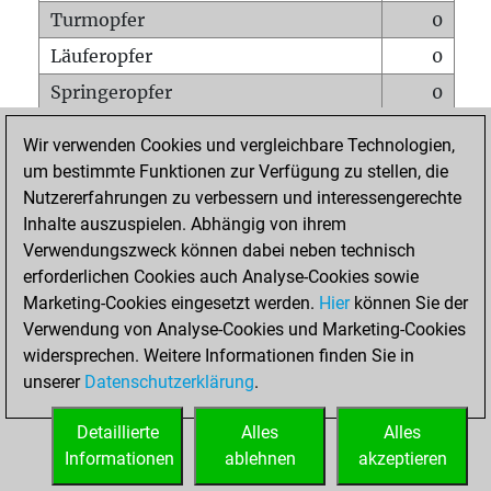
Turmopfer
0
Läuferopfer
0
Springeropfer
0
Bauernopfer
0
Wir verwenden Cookies und vergleichbare Technologien,
Matt auf vollem Brett
0
um bestimmte Funktionen zur Verfügung zu stellen, die
Nutzererfahrungen zu verbessern und interessengerechte
Bauer setzt Matt
0
Inhalte auszuspielen. Abhängig von ihrem
Erstickte Matts
0
Verwendungszweck können dabei neben technisch
Unterverwandlungen
0
erforderlichen Cookies auch Analyse-Cookies sowie
Marketing-Cookies eingesetzt werden.
Hier
können Sie der
Türme auf der siebten
0
Verwendung von Analyse-Cookies und Marketing-Cookies
widersprechen. Weitere Informationen finden Sie in
unserer
Datenschutzerklärung
.
STARTSEITE
Detaillierte
Alles
Alles
Informationen
ablehnen
akzeptieren