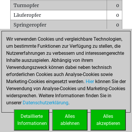
Turmopfer
0
Läuferopfer
0
Springeropfer
0
Bauernopfer
1
Wir verwenden Cookies und vergleichbare Technologien,
Matt auf vollem Brett
0
um bestimmte Funktionen zur Verfügung zu stellen, die
Nutzererfahrungen zu verbessern und interessengerechte
Bauer setzt Matt
0
Inhalte auszuspielen. Abhängig von ihrem
Erstickte Matts
0
Verwendungszweck können dabei neben technisch
Unterverwandlungen
0
erforderlichen Cookies auch Analyse-Cookies sowie
Marketing-Cookies eingesetzt werden.
Hier
können Sie der
Türme auf der siebten
0
Verwendung von Analyse-Cookies und Marketing-Cookies
widersprechen. Weitere Informationen finden Sie in
unserer
Datenschutzerklärung
.
STARTSEITE
Detaillierte
Alles
Alles
Informationen
ablehnen
akzeptieren