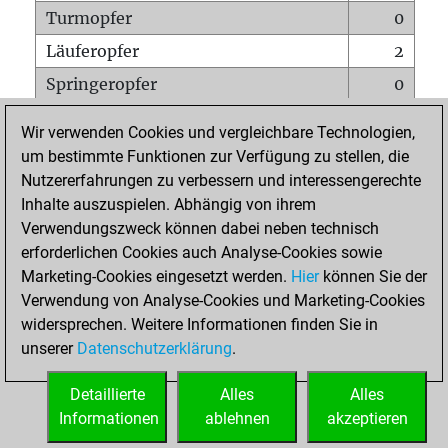
Turmopfer
0
Läuferopfer
2
Springeropfer
0
Bauernopfer
0
Wir verwenden Cookies und vergleichbare Technologien,
Matt auf vollem Brett
0
um bestimmte Funktionen zur Verfügung zu stellen, die
Nutzererfahrungen zu verbessern und interessengerechte
Bauer setzt Matt
0
Inhalte auszuspielen. Abhängig von ihrem
Erstickte Matts
0
Verwendungszweck können dabei neben technisch
Unterverwandlungen
0
erforderlichen Cookies auch Analyse-Cookies sowie
Marketing-Cookies eingesetzt werden.
Hier
können Sie der
Türme auf der siebten
0
Verwendung von Analyse-Cookies und Marketing-Cookies
widersprechen. Weitere Informationen finden Sie in
unserer
Datenschutzerklärung
.
STARTSEITE
Detaillierte
Alles
Alles
Informationen
ablehnen
akzeptieren