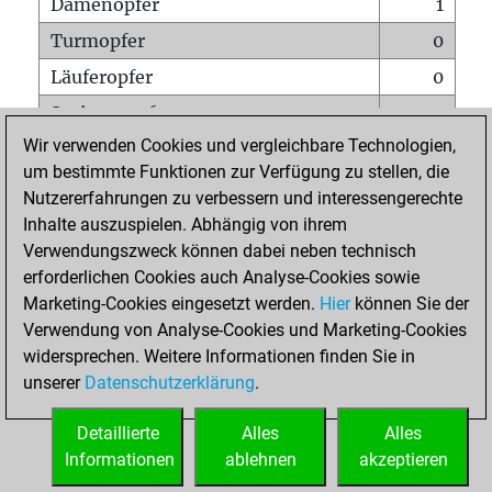
Damenopfer
1
Turmopfer
0
Läuferopfer
0
Springeropfer
0
Wir verwenden Cookies und vergleichbare Technologien,
Bauernopfer
2
um bestimmte Funktionen zur Verfügung zu stellen, die
Matt auf vollem Brett
0
Nutzererfahrungen zu verbessern und interessengerechte
Bauer setzt Matt
0
Inhalte auszuspielen. Abhängig von ihrem
Verwendungszweck können dabei neben technisch
Erstickte Matts
0
erforderlichen Cookies auch Analyse-Cookies sowie
Unterverwandlungen
0
Marketing-Cookies eingesetzt werden.
Hier
können Sie der
Verwendung von Analyse-Cookies und Marketing-Cookies
Türme auf der siebten
0
widersprechen. Weitere Informationen finden Sie in
unserer
Datenschutzerklärung
.
STARTSEITE
Detaillierte
Alles
Alles
Informationen
ablehnen
akzeptieren