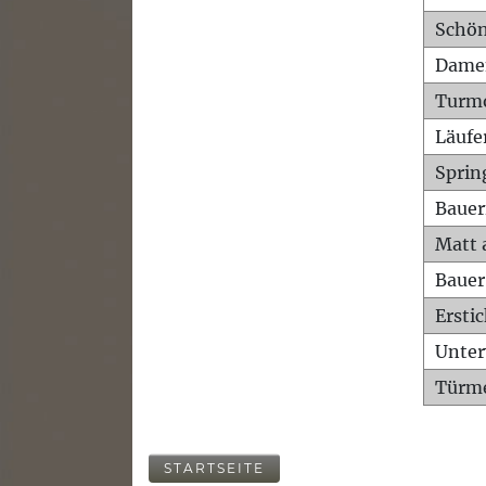
Schön
Dame
Turm
Läufe
Sprin
Bauer
Matt 
Bauer
Ersti
Unte
Türme
STARTSEITE