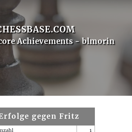
CHESSBASE.COM
core Achievements - blmorin
Erfolge gegen Fritz
enzahl
1