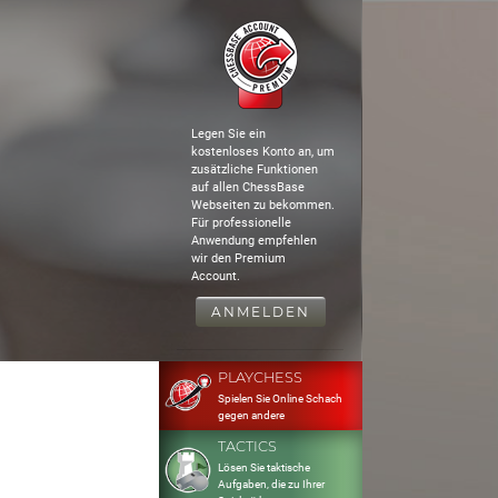
Legen Sie ein
kostenloses Konto an, um
zusätzliche Funktionen
auf allen ChessBase
Webseiten zu bekommen.
Für professionelle
Anwendung empfehlen
wir den Premium
Account.
ANMELDEN
PLAYCHESS
Spielen Sie Online Schach
gegen andere
TACTICS
Lösen Sie taktische
Aufgaben, die zu Ihrer