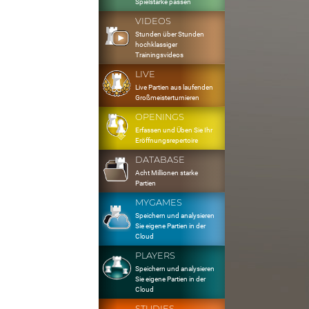
Spielstärke passen
VIDEOS
Stunden über Stunden
hochklassiger
Trainingsvideos
LIVE
Live Partien aus laufenden
Großmeisterturnieren
OPENINGS
Erfassen und Üben Sie Ihr
Eröffnungsrepertoire
DATABASE
Acht Millionen starke
Partien
MYGAMES
Speichern und analysieren
Sie eigene Partien in der
Cloud
PLAYERS
Speichern und analysieren
Sie eigene Partien in der
Cloud
STUDIES