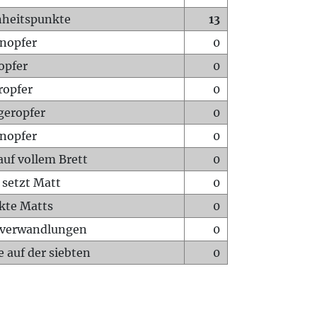
heitspunkte
13
nopfer
0
opfer
0
ropfer
0
geropfer
0
nopfer
0
auf vollem Brett
0
 setzt Matt
0
ckte Matts
0
rverwandlungen
0
 auf der siebten
0