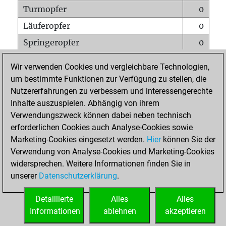
Turmopfer
0
Läuferopfer
0
Springeropfer
0
Bauernopfer
0
Wir verwenden Cookies und vergleichbare Technologien,
Matt auf vollem Brett
0
um bestimmte Funktionen zur Verfügung zu stellen, die
Nutzererfahrungen zu verbessern und interessengerechte
Bauer setzt Matt
0
Inhalte auszuspielen. Abhängig von ihrem
Erstickte Matts
0
Verwendungszweck können dabei neben technisch
Unterverwandlungen
0
erforderlichen Cookies auch Analyse-Cookies sowie
Marketing-Cookies eingesetzt werden.
Hier
können Sie der
Türme auf der siebten
0
Verwendung von Analyse-Cookies und Marketing-Cookies
widersprechen. Weitere Informationen finden Sie in
unserer
Datenschutzerklärung
.
STARTSEITE
Detaillierte
Alles
Alles
Informationen
ablehnen
akzeptieren