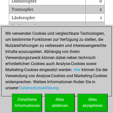
Damenopfer
0
Turmopfer
2
Läuferopfer
1
Springeropfer
3
Wir verwenden Cookies und vergleichbare Technologien,
Bauernopfer
5
um bestimmte Funktionen zur Verfügung zu stellen, die
Matt auf vollem Brett
0
Nutzererfahrungen zu verbessern und interessengerechte
Bauer setzt Matt
0
Inhalte auszuspielen. Abhängig von ihrem
Verwendungszweck können dabei neben technisch
Erstickte Matts
0
erforderlichen Cookies auch Analyse-Cookies sowie
Unterverwandlungen
0
Marketing-Cookies eingesetzt werden.
Hier
können Sie der
Verwendung von Analyse-Cookies und Marketing-Cookies
Türme auf der siebten
0
widersprechen. Weitere Informationen finden Sie in
unserer
Datenschutzerklärung
.
STARTSEITE
Detaillierte
Alles
Alles
Informationen
ablehnen
akzeptieren