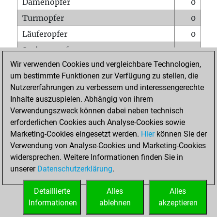
Damenopfer
0
Turmopfer
0
Läuferopfer
0
Springeropfer
0
Wir verwenden Cookies und vergleichbare Technologien,
Bauernopfer
0
um bestimmte Funktionen zur Verfügung zu stellen, die
Matt auf vollem Brett
0
Nutzererfahrungen zu verbessern und interessengerechte
Bauer setzt Matt
0
Inhalte auszuspielen. Abhängig von ihrem
Verwendungszweck können dabei neben technisch
Erstickte Matts
0
erforderlichen Cookies auch Analyse-Cookies sowie
Unterverwandlungen
0
Marketing-Cookies eingesetzt werden.
Hier
können Sie der
Verwendung von Analyse-Cookies und Marketing-Cookies
Türme auf der siebten
0
widersprechen. Weitere Informationen finden Sie in
unserer
Datenschutzerklärung
.
STARTSEITE
Detaillierte
Alles
Alles
Informationen
ablehnen
akzeptieren