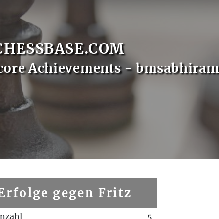
CHESSBASE.COM
core Achievements - bmsabhira
Erfolge gegen Fritz
enzahl
5