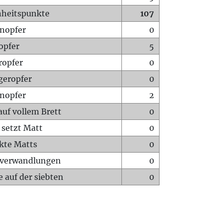
heitspunkte
107
nopfer
0
opfer
5
ropfer
0
geropfer
0
nopfer
2
auf vollem Brett
0
 setzt Matt
0
ckte Matts
0
rverwandlungen
0
 auf der siebten
0