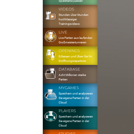
Spielstärke passen
VIDEOS
Stunden über Stunden
hochklassiger
Trainingsvideos
LIVE
Live Partien aus laufenden
Großmeisterturnieren
OPENINGS
Erfassen und Üben Sie Ihr
Eröffnungsrepertoire
DATABASE
Acht Millionen starke
Partien
MYGAMES
Speichern und analysieren
Sie eigene Partien in der
Cloud
PLAYERS
Speichern und analysieren
Sie eigene Partien in der
Cloud
STUDIES