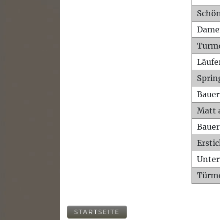
Schön
Dame
Turm
Läufe
Sprin
Bauer
Matt 
Bauer
Ersti
Unte
Türme
STARTSEITE