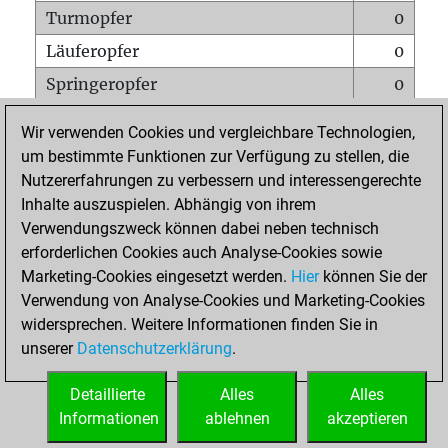
Turmopfer
0
Läuferopfer
0
Springeropfer
0
Bauernopfer
3
Wir verwenden Cookies und vergleichbare Technologien,
Matt auf vollem Brett
0
um bestimmte Funktionen zur Verfügung zu stellen, die
Nutzererfahrungen zu verbessern und interessengerechte
Bauer setzt Matt
0
Inhalte auszuspielen. Abhängig von ihrem
Erstickte Matts
0
Verwendungszweck können dabei neben technisch
Unterverwandlungen
0
erforderlichen Cookies auch Analyse-Cookies sowie
Marketing-Cookies eingesetzt werden.
Hier
können Sie der
Türme auf der siebten
0
Verwendung von Analyse-Cookies und Marketing-Cookies
widersprechen. Weitere Informationen finden Sie in
unserer
Datenschutzerklärung
.
STARTSEITE
Detaillierte
Alles
Alles
Informationen
ablehnen
akzeptieren