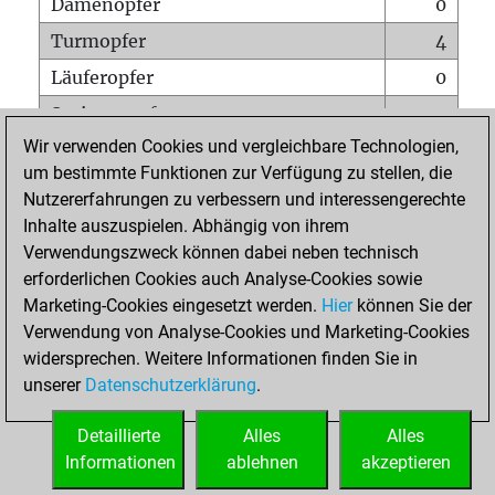
Damenopfer
0
Turmopfer
4
Läuferopfer
0
Springeropfer
3
Wir verwenden Cookies und vergleichbare Technologien,
Bauernopfer
7
um bestimmte Funktionen zur Verfügung zu stellen, die
Matt auf vollem Brett
0
Nutzererfahrungen zu verbessern und interessengerechte
Bauer setzt Matt
0
Inhalte auszuspielen. Abhängig von ihrem
Verwendungszweck können dabei neben technisch
Erstickte Matts
0
erforderlichen Cookies auch Analyse-Cookies sowie
Unterverwandlungen
0
Marketing-Cookies eingesetzt werden.
Hier
können Sie der
Verwendung von Analyse-Cookies und Marketing-Cookies
Türme auf der siebten
0
widersprechen. Weitere Informationen finden Sie in
unserer
Datenschutzerklärung
.
STARTSEITE
Detaillierte
Alles
Alles
Informationen
ablehnen
akzeptieren