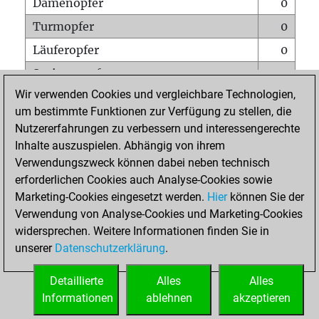
Damenopfer
0
Turmopfer
0
Läuferopfer
0
Springeropfer
0
Wir verwenden Cookies und vergleichbare Technologien,
Bauernopfer
0
um bestimmte Funktionen zur Verfügung zu stellen, die
Matt auf vollem Brett
0
Nutzererfahrungen zu verbessern und interessengerechte
Bauer setzt Matt
0
Inhalte auszuspielen. Abhängig von ihrem
Verwendungszweck können dabei neben technisch
Erstickte Matts
0
erforderlichen Cookies auch Analyse-Cookies sowie
Unterverwandlungen
0
Marketing-Cookies eingesetzt werden.
Hier
können Sie der
Verwendung von Analyse-Cookies und Marketing-Cookies
Türme auf der siebten
0
widersprechen. Weitere Informationen finden Sie in
unserer
Datenschutzerklärung
.
STARTSEITE
Detaillierte
Alles
Alles
Informationen
ablehnen
akzeptieren