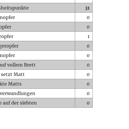
heitspunkte
31
nopfer
0
opfer
0
ropfer
1
geropfer
0
nopfer
0
auf vollem Brett
0
 setzt Matt
0
ckte Matts
0
rverwandlungen
0
 auf der siebten
0