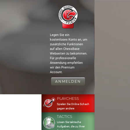
Legen Sie ein
kostenloses Konto an, um
zusätzliche Funktionen
auf allen ChessBase
Webseiten zu bekommen.
Für professionelle
Anwendung empfehlen
wir den Premium
Account.
ANMELDEN
PLAYCHESS
Spielen Sie Online Schach
gegen andere
TACTICS
Lösen Sie taktische
Aufgaben, die zu Ihrer