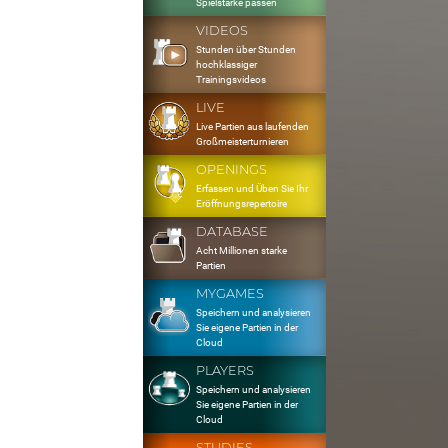
Spielstärke passen
VIDEOS
Stunden über Stunden
hochklassiger
Trainingsvideos
LIVE
Live Partien aus laufenden
Großmeisterturnieren
OPENINGS
Erfassen und Üben Sie Ihr
Eröffnungsrepertoire
DATABASE
Acht Millionen starke
Partien
MYGAMES
Speichern und analysieren
Sie eigene Partien in der
Cloud
PLAYERS
Speichern und analysieren
Sie eigene Partien in der
Cloud
STUDIES