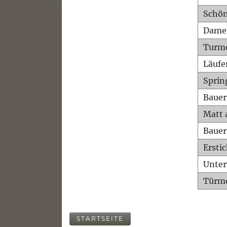
Schön
Dame
Turm
Läufe
Sprin
Bauer
Matt 
Bauer
Ersti
Unte
Türme
STARTSEITE