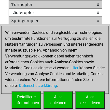
Turmopfer
0
Läuferopfer
0
Springeropfer
0
Bauernopfer
0
Wir verwenden Cookies und vergleichbare Technologien,
Matt auf vollem Brett
0
um bestimmte Funktionen zur Verfügung zu stellen, die
Nutzererfahrungen zu verbessern und interessengerechte
Bauer setzt Matt
0
Inhalte auszuspielen. Abhängig von ihrem
Erstickte Matts
0
Verwendungszweck können dabei neben technisch
Unterverwandlungen
0
erforderlichen Cookies auch Analyse-Cookies sowie
Marketing-Cookies eingesetzt werden.
Hier
können Sie der
Türme auf der siebten
0
Verwendung von Analyse-Cookies und Marketing-Cookies
widersprechen. Weitere Informationen finden Sie in
unserer
Datenschutzerklärung
.
STARTSEITE
Detaillierte
Alles
Alles
Informationen
ablehnen
akzeptieren