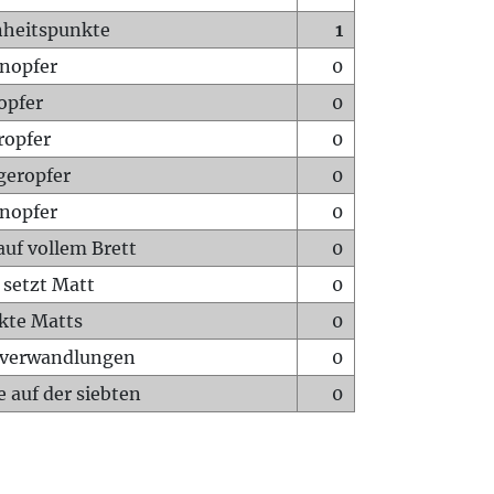
heitspunkte
1
nopfer
0
opfer
0
ropfer
0
geropfer
0
nopfer
0
auf vollem Brett
0
 setzt Matt
0
ckte Matts
0
rverwandlungen
0
 auf der siebten
0