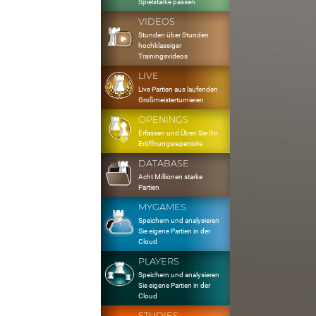
Spielstärke passen
VIDEOS
Stunden über Stunden
hochklassiger
Trainingsvideos
LIVE
Live Partien aus laufenden
Großmeisterturnieren
OPENINGS
Erfassen und Üben Sie Ihr
Eröffnungsrepertoire
DATABASE
Acht Millionen starke
Partien
MYGAMES
Speichern und analysieren
Sie eigene Partien in der
Cloud
PLAYERS
Speichern und analysieren
Sie eigene Partien in der
Cloud
STUDIES