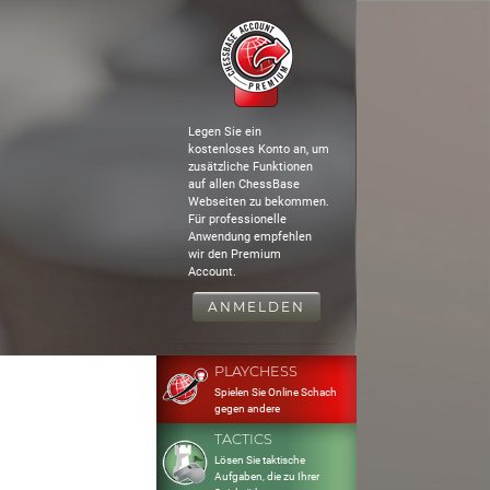
Legen Sie ein
kostenloses Konto an, um
zusätzliche Funktionen
auf allen ChessBase
Webseiten zu bekommen.
Für professionelle
Anwendung empfehlen
wir den Premium
Account.
ANMELDEN
PLAYCHESS
Spielen Sie Online Schach
gegen andere
TACTICS
Lösen Sie taktische
Aufgaben, die zu Ihrer