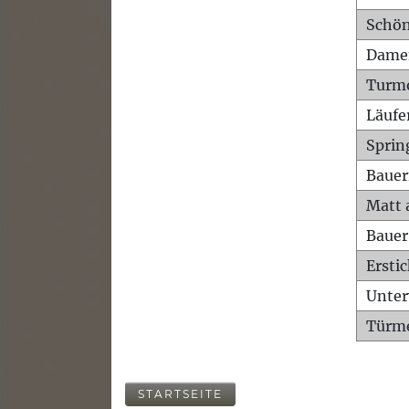
Schön
Dame
Turm
Läufe
Sprin
Bauer
Matt 
Bauer
Ersti
Unte
Türme
STARTSEITE