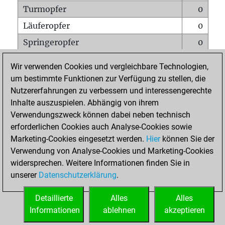
Turmopfer
0
Läuferopfer
0
Springeropfer
0
Bauernopfer
0
Wir verwenden Cookies und vergleichbare Technologien,
Matt auf vollem Brett
0
um bestimmte Funktionen zur Verfügung zu stellen, die
Nutzererfahrungen zu verbessern und interessengerechte
Bauer setzt Matt
0
Inhalte auszuspielen. Abhängig von ihrem
Erstickte Matts
0
Verwendungszweck können dabei neben technisch
Unterverwandlungen
0
erforderlichen Cookies auch Analyse-Cookies sowie
Marketing-Cookies eingesetzt werden.
Hier
können Sie der
Türme auf der siebten
0
Verwendung von Analyse-Cookies und Marketing-Cookies
widersprechen. Weitere Informationen finden Sie in
unserer
Datenschutzerklärung
.
STARTSEITE
Detaillierte
Alles
Alles
Informationen
ablehnen
akzeptieren