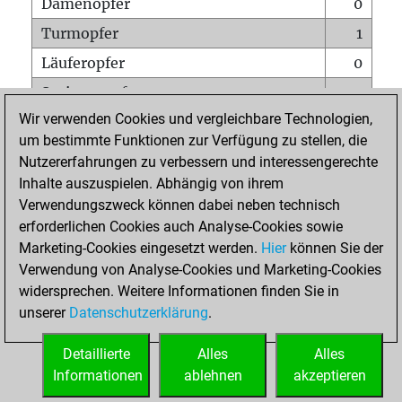
Damenopfer
0
Turmopfer
1
Läuferopfer
0
Springeropfer
0
Wir verwenden Cookies und vergleichbare Technologien,
Bauernopfer
1
um bestimmte Funktionen zur Verfügung zu stellen, die
Matt auf vollem Brett
0
Nutzererfahrungen zu verbessern und interessengerechte
Bauer setzt Matt
0
Inhalte auszuspielen. Abhängig von ihrem
Verwendungszweck können dabei neben technisch
Erstickte Matts
0
erforderlichen Cookies auch Analyse-Cookies sowie
Unterverwandlungen
0
Marketing-Cookies eingesetzt werden.
Hier
können Sie der
Verwendung von Analyse-Cookies und Marketing-Cookies
Türme auf der siebten
0
widersprechen. Weitere Informationen finden Sie in
unserer
Datenschutzerklärung
.
STARTSEITE
Detaillierte
Alles
Alles
Informationen
ablehnen
akzeptieren