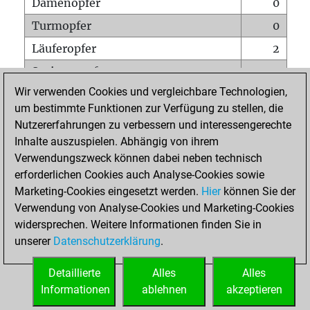
Damenopfer
0
Turmopfer
0
Läuferopfer
2
Springeropfer
0
Wir verwenden Cookies und vergleichbare Technologien,
Bauernopfer
0
um bestimmte Funktionen zur Verfügung zu stellen, die
Matt auf vollem Brett
0
Nutzererfahrungen zu verbessern und interessengerechte
Bauer setzt Matt
0
Inhalte auszuspielen. Abhängig von ihrem
Verwendungszweck können dabei neben technisch
Erstickte Matts
0
erforderlichen Cookies auch Analyse-Cookies sowie
Unterverwandlungen
0
Marketing-Cookies eingesetzt werden.
Hier
können Sie der
Verwendung von Analyse-Cookies und Marketing-Cookies
Türme auf der siebten
0
widersprechen. Weitere Informationen finden Sie in
unserer
Datenschutzerklärung
.
STARTSEITE
Detaillierte
Alles
Alles
Informationen
ablehnen
akzeptieren