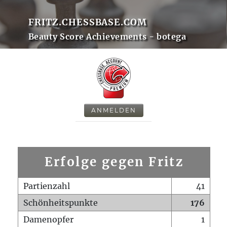
FRITZ.CHESSBASE.COM
Beauty Score Achievements - botega
ANMELDEN
Erfolge gegen Fritz
Partienzahl
41
Schönheitspunkte
176
Damenopfer
1