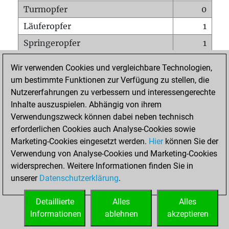
Turmopfer
0
Läuferopfer
1
Springeropfer
1
Bauernopfer
2
Wir verwenden Cookies und vergleichbare Technologien,
Matt auf vollem Brett
0
um bestimmte Funktionen zur Verfügung zu stellen, die
Nutzererfahrungen zu verbessern und interessengerechte
Bauer setzt Matt
0
Inhalte auszuspielen. Abhängig von ihrem
Erstickte Matts
0
Verwendungszweck können dabei neben technisch
Unterverwandlungen
0
erforderlichen Cookies auch Analyse-Cookies sowie
Marketing-Cookies eingesetzt werden.
Hier
können Sie der
Türme auf der siebten
0
Verwendung von Analyse-Cookies und Marketing-Cookies
widersprechen. Weitere Informationen finden Sie in
unserer
Datenschutzerklärung
.
STARTSEITE
Detaillierte
Alles
Alles
Informationen
ablehnen
akzeptieren