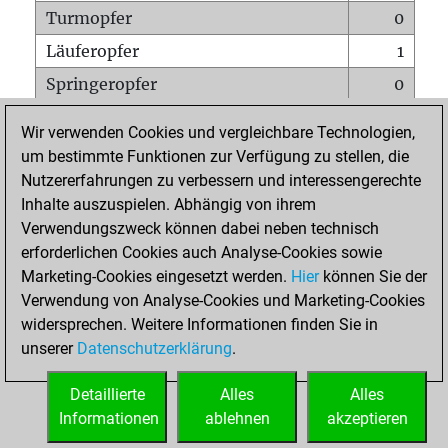
Turmopfer
0
Läuferopfer
1
Springeropfer
0
Bauernopfer
0
Wir verwenden Cookies und vergleichbare Technologien,
Matt auf vollem Brett
0
um bestimmte Funktionen zur Verfügung zu stellen, die
Nutzererfahrungen zu verbessern und interessengerechte
Bauer setzt Matt
0
Inhalte auszuspielen. Abhängig von ihrem
Erstickte Matts
0
Verwendungszweck können dabei neben technisch
Unterverwandlungen
0
erforderlichen Cookies auch Analyse-Cookies sowie
Marketing-Cookies eingesetzt werden.
Hier
können Sie der
Türme auf der siebten
0
Verwendung von Analyse-Cookies und Marketing-Cookies
widersprechen. Weitere Informationen finden Sie in
unserer
Datenschutzerklärung
.
STARTSEITE
Detaillierte
Alles
Alles
Informationen
ablehnen
akzeptieren