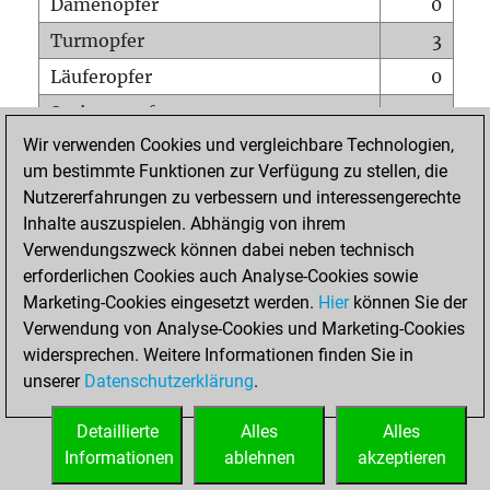
Damenopfer
0
Turmopfer
3
Läuferopfer
0
Springeropfer
1
Wir verwenden Cookies und vergleichbare Technologien,
Bauernopfer
2
um bestimmte Funktionen zur Verfügung zu stellen, die
Matt auf vollem Brett
0
Nutzererfahrungen zu verbessern und interessengerechte
Bauer setzt Matt
0
Inhalte auszuspielen. Abhängig von ihrem
Verwendungszweck können dabei neben technisch
Erstickte Matts
0
erforderlichen Cookies auch Analyse-Cookies sowie
Unterverwandlungen
0
Marketing-Cookies eingesetzt werden.
Hier
können Sie der
Verwendung von Analyse-Cookies und Marketing-Cookies
Türme auf der siebten
0
widersprechen. Weitere Informationen finden Sie in
unserer
Datenschutzerklärung
.
STARTSEITE
Detaillierte
Alles
Alles
Informationen
ablehnen
akzeptieren