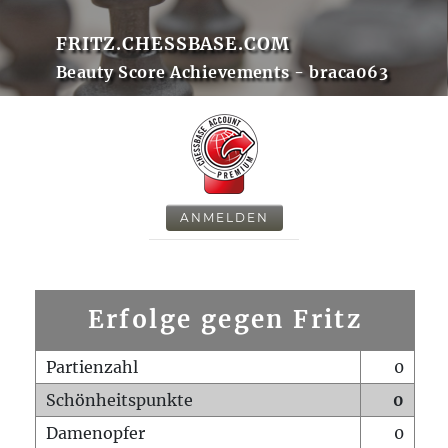
FRITZ.CHESSBASE.COM
Beauty Score Achievements - braca063
ANMELDEN
Erfolge gegen Fritz
Partienzahl
0
Schönheitspunkte
0
Damenopfer
0