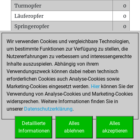
Turmopfer
0
Läuferopfer
0
Springeropfer
0
Bauernopfer
0
Wir verwenden Cookies und vergleichbare Technologien,
Matt auf vollem Brett
0
um bestimmte Funktionen zur Verfügung zu stellen, die
Nutzererfahrungen zu verbessern und interessengerechte
Bauer setzt Matt
0
Inhalte auszuspielen. Abhängig von ihrem
Erstickte Matts
0
Verwendungszweck können dabei neben technisch
Unterverwandlungen
0
erforderlichen Cookies auch Analyse-Cookies sowie
Marketing-Cookies eingesetzt werden.
Hier
können Sie der
Türme auf der siebten
0
Verwendung von Analyse-Cookies und Marketing-Cookies
widersprechen. Weitere Informationen finden Sie in
unserer
Datenschutzerklärung
.
STARTSEITE
Detaillierte
Alles
Alles
Informationen
ablehnen
akzeptieren