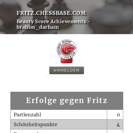
FRITZ.CHESSBASE.COM
Beauty Score Achievements -
brahim_darham
ANMELDEN
Erfolge gegen Fritz
Partienzahl
0
Schönheitspunkte
4