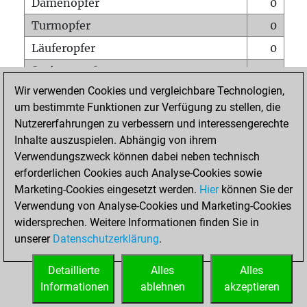
Damenopfer
0
Turmopfer
0
Läuferopfer
0
Springeropfer
0
Wir verwenden Cookies und vergleichbare Technologien,
Bauernopfer
1
um bestimmte Funktionen zur Verfügung zu stellen, die
Matt auf vollem Brett
0
Nutzererfahrungen zu verbessern und interessengerechte
Bauer setzt Matt
0
Inhalte auszuspielen. Abhängig von ihrem
Verwendungszweck können dabei neben technisch
Erstickte Matts
0
erforderlichen Cookies auch Analyse-Cookies sowie
Unterverwandlungen
0
Marketing-Cookies eingesetzt werden.
Hier
können Sie der
Verwendung von Analyse-Cookies und Marketing-Cookies
Türme auf der siebten
0
widersprechen. Weitere Informationen finden Sie in
unserer
Datenschutzerklärung
.
STARTSEITE
Detaillierte
Alles
Alles
Informationen
ablehnen
akzeptieren