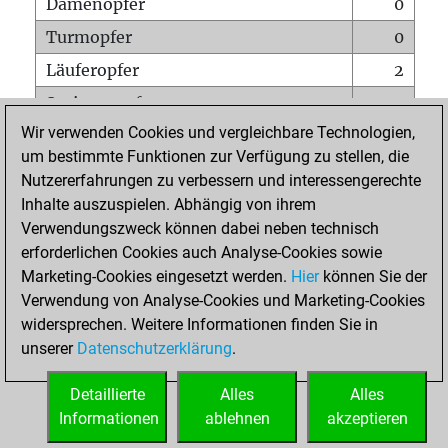
Damenopfer
0
Turmopfer
0
Läuferopfer
2
Springeropfer
0
Wir verwenden Cookies und vergleichbare Technologien,
Bauernopfer
0
um bestimmte Funktionen zur Verfügung zu stellen, die
Matt auf vollem Brett
0
Nutzererfahrungen zu verbessern und interessengerechte
Bauer setzt Matt
0
Inhalte auszuspielen. Abhängig von ihrem
Verwendungszweck können dabei neben technisch
Erstickte Matts
0
erforderlichen Cookies auch Analyse-Cookies sowie
Unterverwandlungen
0
Marketing-Cookies eingesetzt werden.
Hier
können Sie der
Verwendung von Analyse-Cookies und Marketing-Cookies
Türme auf der siebten
0
widersprechen. Weitere Informationen finden Sie in
unserer
Datenschutzerklärung
.
STARTSEITE
Detaillierte
Alles
Alles
Informationen
ablehnen
akzeptieren