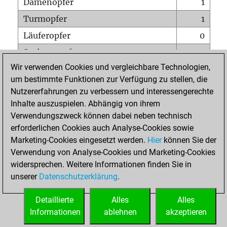
Damenopfer
1
Turmopfer
1
Läuferopfer
0
Springeropfer
2
Wir verwenden Cookies und vergleichbare Technologien,
Bauernopfer
1
um bestimmte Funktionen zur Verfügung zu stellen, die
Matt auf vollem Brett
0
Nutzererfahrungen zu verbessern und interessengerechte
Bauer setzt Matt
0
Inhalte auszuspielen. Abhängig von ihrem
Verwendungszweck können dabei neben technisch
Erstickte Matts
0
erforderlichen Cookies auch Analyse-Cookies sowie
Unterverwandlungen
0
Marketing-Cookies eingesetzt werden.
Hier
können Sie der
Verwendung von Analyse-Cookies und Marketing-Cookies
Türme auf der siebten
0
widersprechen. Weitere Informationen finden Sie in
unserer
Datenschutzerklärung
.
STARTSEITE
Detaillierte
Alles
Alles
Informationen
ablehnen
akzeptieren