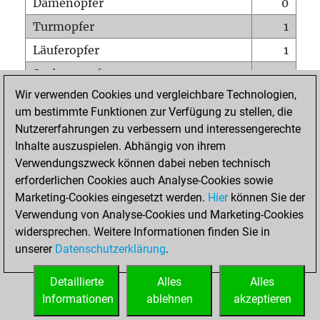
Damenopfer
0
Turmopfer
1
Läuferopfer
1
Springeropfer
0
Wir verwenden Cookies und vergleichbare Technologien,
Bauernopfer
0
um bestimmte Funktionen zur Verfügung zu stellen, die
Matt auf vollem Brett
0
Nutzererfahrungen zu verbessern und interessengerechte
Bauer setzt Matt
0
Inhalte auszuspielen. Abhängig von ihrem
Verwendungszweck können dabei neben technisch
Erstickte Matts
0
erforderlichen Cookies auch Analyse-Cookies sowie
Unterverwandlungen
0
Marketing-Cookies eingesetzt werden.
Hier
können Sie der
Verwendung von Analyse-Cookies und Marketing-Cookies
Türme auf der siebten
0
widersprechen. Weitere Informationen finden Sie in
unserer
Datenschutzerklärung
.
STARTSEITE
Detaillierte
Alles
Alles
Informationen
ablehnen
akzeptieren