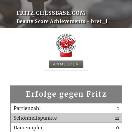
FRITZ.CHESSBASE.COM
Beauty Score Achievements - bret_l
ANMELDEN
Erfolge gegen Fritz
Partienzahl
1
Schönheitspunkte
11
Damenopfer
0