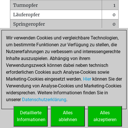
Turmopfer
1
Läuferopfer
0
Springeropfer
0
Bauernopfer
0
Wir verwenden Cookies und vergleichbare Technologien,
Matt auf vollem Brett
0
um bestimmte Funktionen zur Verfügung zu stellen, die
Nutzererfahrungen zu verbessern und interessengerechte
Bauer setzt Matt
0
Inhalte auszuspielen. Abhängig von ihrem
Erstickte Matts
0
Verwendungszweck können dabei neben technisch
Unterverwandlungen
0
erforderlichen Cookies auch Analyse-Cookies sowie
Marketing-Cookies eingesetzt werden.
Hier
können Sie der
Türme auf der siebten
0
Verwendung von Analyse-Cookies und Marketing-Cookies
widersprechen. Weitere Informationen finden Sie in
unserer
Datenschutzerklärung
.
STARTSEITE
Detaillierte
Alles
Alles
Informationen
ablehnen
akzeptieren