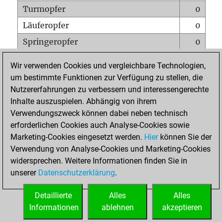
Turmopfer
0
Läuferopfer
0
Springeropfer
0
Bauernopfer
0
Wir verwenden Cookies und vergleichbare Technologien,
Matt auf vollem Brett
0
um bestimmte Funktionen zur Verfügung zu stellen, die
Nutzererfahrungen zu verbessern und interessengerechte
Bauer setzt Matt
0
Inhalte auszuspielen. Abhängig von ihrem
Erstickte Matts
0
Verwendungszweck können dabei neben technisch
Unterverwandlungen
0
erforderlichen Cookies auch Analyse-Cookies sowie
Marketing-Cookies eingesetzt werden.
Hier
können Sie der
Türme auf der siebten
0
Verwendung von Analyse-Cookies und Marketing-Cookies
widersprechen. Weitere Informationen finden Sie in
unserer
Datenschutzerklärung
.
STARTSEITE
Detaillierte
Alles
Alles
Informationen
ablehnen
akzeptieren