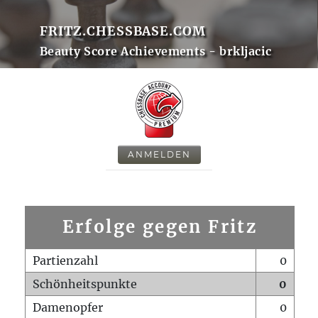
FRITZ.CHESSBASE.COM
Beauty Score Achievements - brkljacic
ANMELDEN
Erfolge gegen Fritz
Partienzahl
0
Schönheitspunkte
0
Damenopfer
0