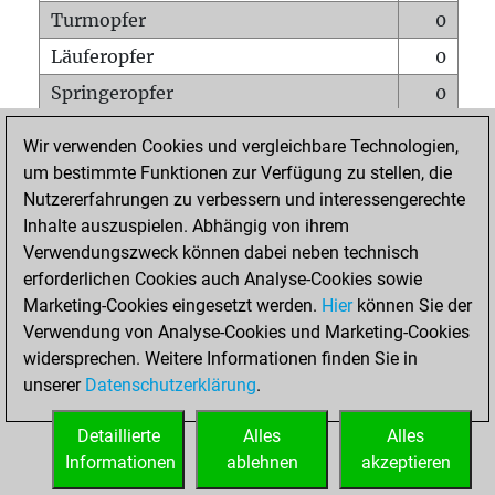
Turmopfer
0
Läuferopfer
0
Springeropfer
0
Bauernopfer
0
Wir verwenden Cookies und vergleichbare Technologien,
Matt auf vollem Brett
0
um bestimmte Funktionen zur Verfügung zu stellen, die
Nutzererfahrungen zu verbessern und interessengerechte
Bauer setzt Matt
0
Inhalte auszuspielen. Abhängig von ihrem
Erstickte Matts
0
Verwendungszweck können dabei neben technisch
Unterverwandlungen
0
erforderlichen Cookies auch Analyse-Cookies sowie
Marketing-Cookies eingesetzt werden.
Hier
können Sie der
Türme auf der siebten
0
Verwendung von Analyse-Cookies und Marketing-Cookies
widersprechen. Weitere Informationen finden Sie in
unserer
Datenschutzerklärung
.
STARTSEITE
Detaillierte
Alles
Alles
Informationen
ablehnen
akzeptieren