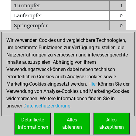
Turmopfer
1
Läuferopfer
0
Springeropfer
0
Bauernopfer
2
Wir verwenden Cookies und vergleichbare Technologien,
Matt auf vollem Brett
0
um bestimmte Funktionen zur Verfügung zu stellen, die
Nutzererfahrungen zu verbessern und interessengerechte
Bauer setzt Matt
0
Inhalte auszuspielen. Abhängig von ihrem
Erstickte Matts
0
Verwendungszweck können dabei neben technisch
Unterverwandlungen
0
erforderlichen Cookies auch Analyse-Cookies sowie
Marketing-Cookies eingesetzt werden.
Hier
können Sie der
Türme auf der siebten
0
Verwendung von Analyse-Cookies und Marketing-Cookies
widersprechen. Weitere Informationen finden Sie in
unserer
Datenschutzerklärung
.
STARTSEITE
Detaillierte
Alles
Alles
Informationen
ablehnen
akzeptieren