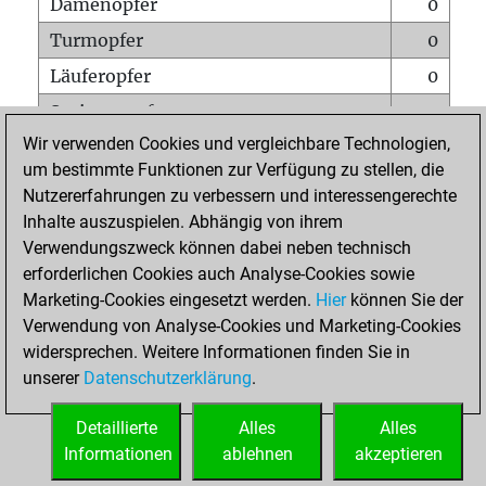
Damenopfer
0
Turmopfer
0
Läuferopfer
0
Springeropfer
0
Wir verwenden Cookies und vergleichbare Technologien,
Bauernopfer
1
um bestimmte Funktionen zur Verfügung zu stellen, die
Matt auf vollem Brett
0
Nutzererfahrungen zu verbessern und interessengerechte
Bauer setzt Matt
0
Inhalte auszuspielen. Abhängig von ihrem
Verwendungszweck können dabei neben technisch
Erstickte Matts
0
erforderlichen Cookies auch Analyse-Cookies sowie
Unterverwandlungen
0
Marketing-Cookies eingesetzt werden.
Hier
können Sie der
Verwendung von Analyse-Cookies und Marketing-Cookies
Türme auf der siebten
0
widersprechen. Weitere Informationen finden Sie in
unserer
Datenschutzerklärung
.
STARTSEITE
Detaillierte
Alles
Alles
Informationen
ablehnen
akzeptieren