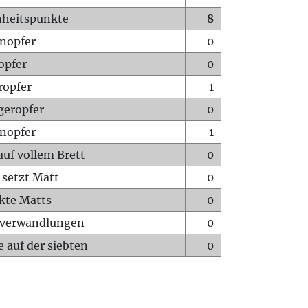
heitspunkte
8
nopfer
0
opfer
0
ropfer
1
geropfer
0
nopfer
1
auf vollem Brett
0
 setzt Matt
0
ckte Matts
0
rverwandlungen
0
 auf der siebten
0