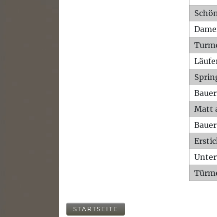
Schön
Dame
Turm
Läufe
Sprin
Bauer
Matt 
Bauer
Ersti
Unte
Türme
STARTSEITE