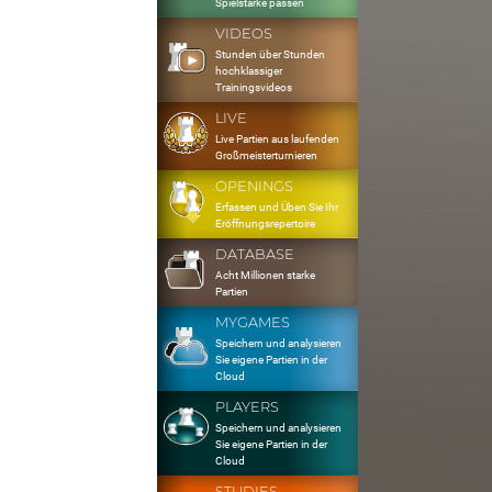
Spielstärke passen
VIDEOS
Stunden über Stunden
hochklassiger
Trainingsvideos
LIVE
Live Partien aus laufenden
Großmeisterturnieren
OPENINGS
Erfassen und Üben Sie Ihr
Eröffnungsrepertoire
DATABASE
Acht Millionen starke
Partien
MYGAMES
Speichern und analysieren
Sie eigene Partien in der
Cloud
PLAYERS
Speichern und analysieren
Sie eigene Partien in der
Cloud
STUDIES