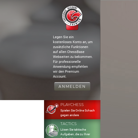
Legen Sie ein
kostenloses Konto an, um
zusätzliche Funktionen
auf allen ChessBase
Webseiten zu bekommen.
Für professionelle
Anwendung empfehlen
wir den Premium
Account.
ANMELDEN
PLAYCHESS
Spielen Sie Online Schach
gegen andere
TACTICS
Lösen Sie taktische
Aufgaben, die zu Ihrer